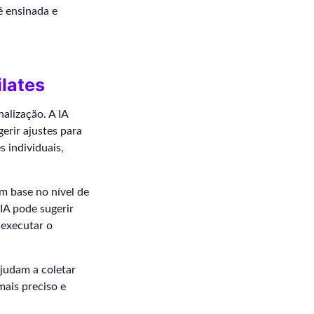
é ensinada e
ilates
alização. A IA
erir ajustes para
s individuais,
m base no nível de
IA pode sugerir
 executar o
judam a coletar
mais preciso e