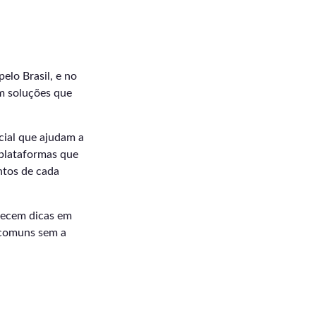
elo Brasil, e no
m soluções que
cial que ajudam a
 plataformas que
ntos de cada
rnecem dicas em
s comuns sem a