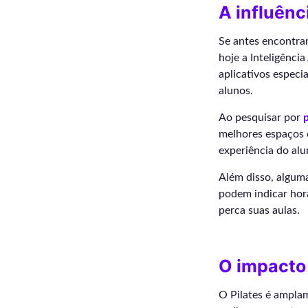
A influênc
Se antes encontra
hoje a Inteligênci
aplicativos especi
alunos.
Ao pesquisar por
melhores espaços c
experiência do alun
Além disso, alguma
podem indicar horá
perca suas aulas.
O impacto 
O Pilates é ampla