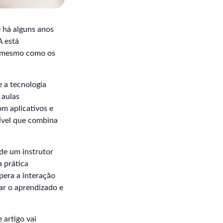
e há alguns anos
A está
é mesmo como os
e a tecnologia
 aulas
m aplicativos e
nível que combina
de um instrutor
 prática
pera a interação
ar o aprendizado e
 artigo vai