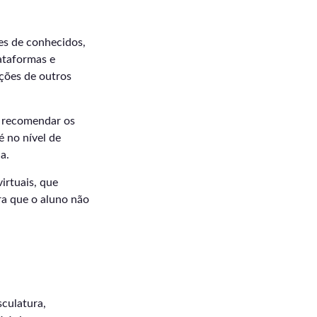
es de conhecidos,
lataformas e
ações de outros
ra recomendar os
é no nível de
a.
irtuais, que
ra que o aluno não
culatura,