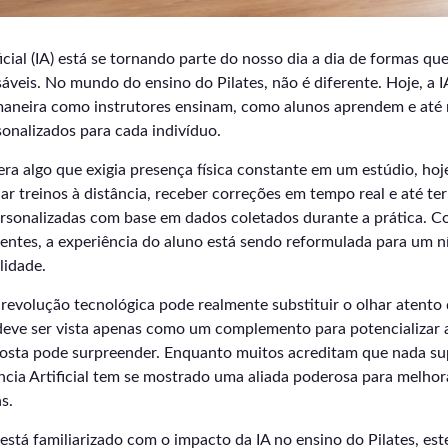
ficial (IA) está se tornando parte do nosso dia a dia de formas qu
veis. No mundo do ensino do Pilates, não é diferente. Hoje, a I
maneira como instrutores ensinam, como alunos aprendem e at
sonalizados para cada indivíduo.
 era algo que exigia presença física constante em um estúdio, hoj
 treinos à distância, receber correções em tempo real e até ter
sonalizadas com base em dados coletados durante a prática. Co
igentes, a experiência do aluno está sendo reformulada para um 
lidade.
revolução tecnológica pode realmente substituir o olhar atento 
eve ser vista apenas como um complemento para potencializar a
sposta pode surpreender. Enquanto muitos acreditam que nada su
ncia Artificial tem se mostrado uma aliada poderosa para melhor
s.
está familiarizado com o impacto da IA no ensino do Pilates, este