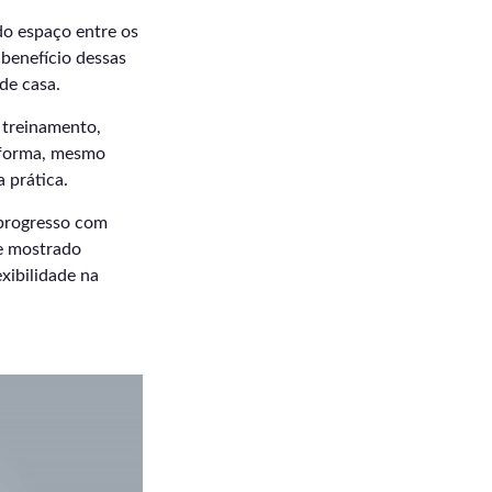
ado espaço entre os
-benefício dessas
de casa.
 treinamento,
a forma, mesmo
 prática.
 progresso com
e mostrado
xibilidade na