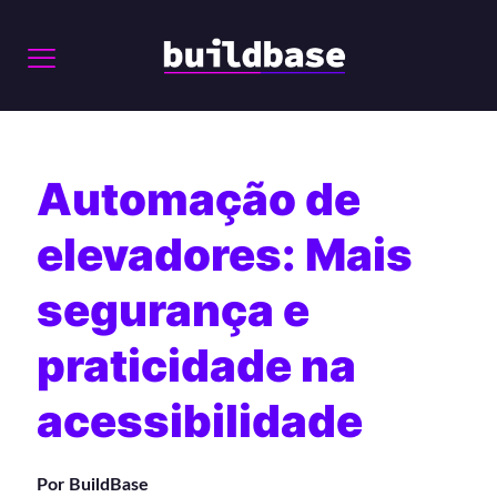
Automação de
elevadores: Mais
segurança e
praticidade na
acessibilidade
Por BuildBase