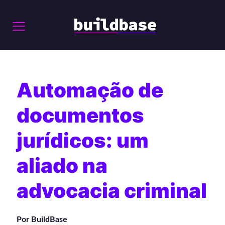
Automação de
documentos
jurídicos: um
aliado na
advocacia criminal
Por BuildBase