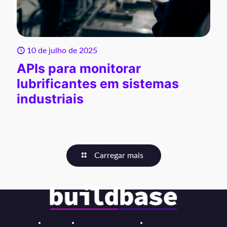
10 de julho de 2025
APIs para monitorar
lubrificantes em sistemas
industriais
Carregar mais