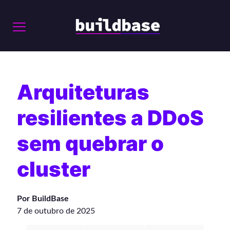
Arquiteturas
resilientes a DDoS
sem quebrar o
cluster
Por BuildBase
7 de outubro de 2025