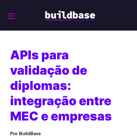
APIs para
validação de
diplomas:
integração entre
MEC e empresas
Por BuildBase