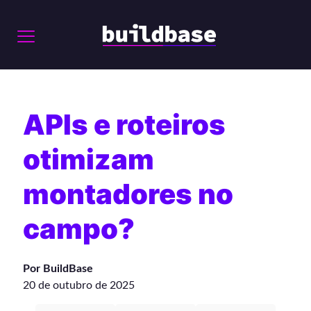
APIs e roteiros
otimizam
montadores no
campo?
Por BuildBase
20 de outubro de 2025