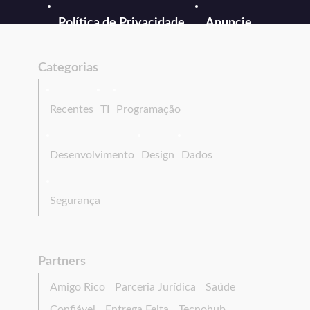
Política de Privacidade
Anuncie
Categorias
Recentes
TI
Programação
Desenvolvimento
Design
Dados
Segurança
Partners
Amigo Rico
Parceria Jurídica
Saúde
Confiável
Entrega Feita
Tecnohub