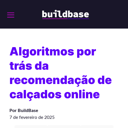
Algoritmos por
trás da
recomendação de
calçados online
Por BuildBase
7 de fevereiro de 2025