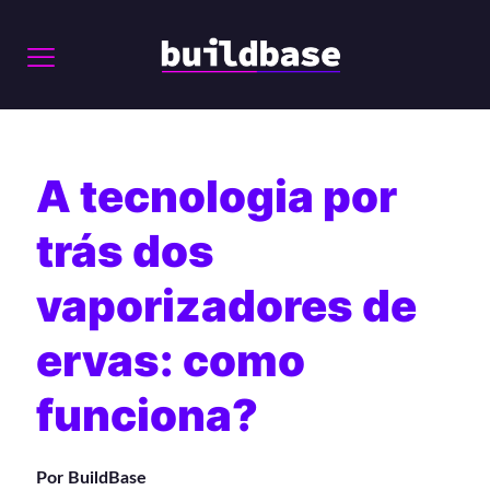
A tecnologia por
trás dos
vaporizadores de
ervas: como
funciona?
Por BuildBase