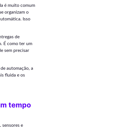
nda é muito comum
ue organizam o
utomática. Isso
ntregas de
o. É como ter um
le sem precisar
 de automação, a
s fluida e os
em tempo
 sensores e