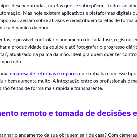
uipes desencontradas, tarefas que se sobrepõem… tudo isso ai
utomação. Mas hoje existem aplicativos e plataformas digitais q
o real, avisam sobre atrasos e redistribuem tarefas de forma a
te a dinâmica da obra.
tas, é possível controlar o andamento de cada fase, registrar e
ar a produtividade da equipe e até fotografar o progresso diári
gital”, atualizado na palma da mão. Ideal pra quem quer ter contro
tempo todo.
r uma
empresa de reformas e reparos
que trabalha com esse tipo
luir bem aumenta muito. A integração entre os profissionais é mai
s são feitos de forma mais rápida e transparente.
ento remoto e tomada de decisões 
anhar o andamento da sua obra sem sair de casa? Com câmeras,