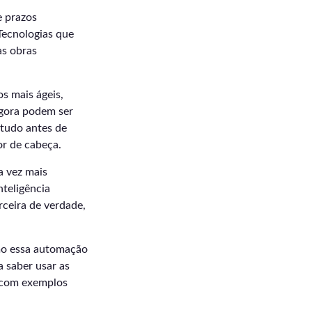
e prazos
Tecnologias que
às obras
s mais ágeis,
agora podem ser
 tudo antes de
or de cabeça.
a vez mais
nteligência
arceira de verdade,
omo essa automação
a saber usar as
, com exemplos