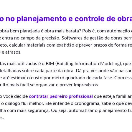
 no planejamento e controle de obr
e obra bem planejada é obra mais barata? Pois é, com automação
e entra no campo da precisão. Softwares de gestão de obras per
eto, calcular materiais com exatidão e prever prazos de forma rea
 e atrasos.
s mais utilizadas é o BIM (Building Information Modeling), que
etalhadas sobre cada parte da obra. Dá pra ver onde vão passar
 e até estimar o custo por metro quadrado de cada fase. Com ess
ito mais fácil se organizar e prever imprevistos.
o você decide
contratar pedreiro profissional
que esteja familia
, o diálogo flui melhor. Ele entende o cronograma, sabe o que dev
alha com mais segurança. Ou seja, automatizar o planejamento t
s.