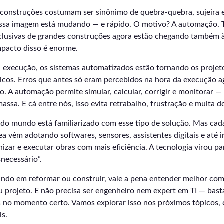
 construções costumam ser sinônimo de quebra-quebra, sujeira 
ssa imagem está mudando — e rápido. O motivo? A automação. 
clusivas de grandes construções agora estão chegando também 
impacto disso é enorme.
 execução, os sistemas automatizados estão tornando os projeto
icos. Erros que antes só eram percebidos na hora da execução 
cio. A automação permite simular, calcular, corrigir e monitorar —
assa. E cá entre nós, isso evita retrabalho, frustração e muita d
odo mundo está familiarizado com esse tipo de solução. Mas cad
ea vêm adotando softwares, sensores, assistentes digitais e até i
anizar e executar obras com mais eficiência. A tecnologia virou p
necessário”.
ando em reformar ou construir, vale a pena entender melhor c
u projeto. E não precisa ser engenheiro nem expert em TI — bast
s no momento certo. Vamos explorar isso nos próximos tópicos
is.