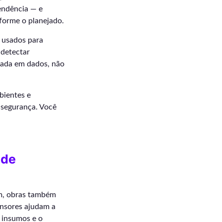
endência — e
forme o planejado.
 usados para
 detectar
eada em dados, não
bientes e
e segurança. Você
 de
im, obras também
ensores ajudam a
 insumos e o