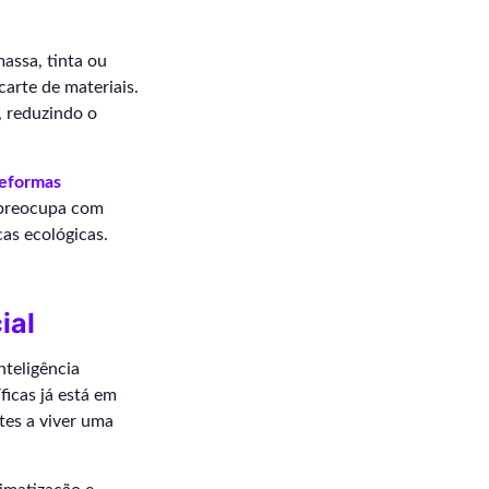
assa, tinta ou
arte de materiais.
, reduzindo o
reformas
 preocupa com
cas ecológicas.
ial
nteligência
ficas já está em
tes a viver uma