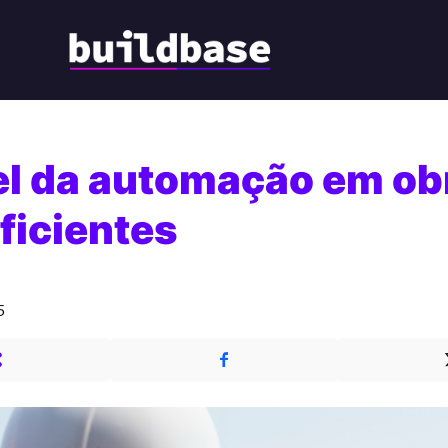
el da automação em ob
ficientes
5