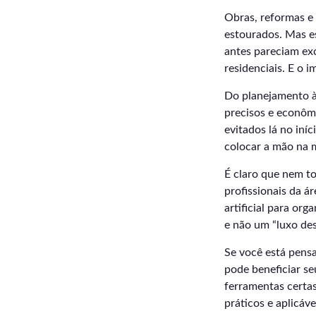
Obras, reformas e
estourados. Mas e
antes pareciam ex
residenciais. E o 
Do planejamento à
precisos e econôm
evitados lá no iní
colocar a mão na m
É claro que nem t
profissionais da ár
artificial para org
e não um “luxo des
Se você está pens
pode beneficiar se
ferramentas certa
práticos e aplicáve