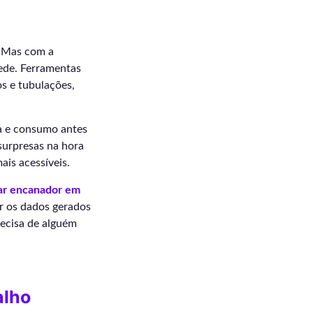
a. Mas com a
ede. Ferramentas
s e tubulações,
ia e consumo antes
 surpresas na hora
ais acessíveis.
ar encanador em
r os dados gerados
precisa de alguém
alho