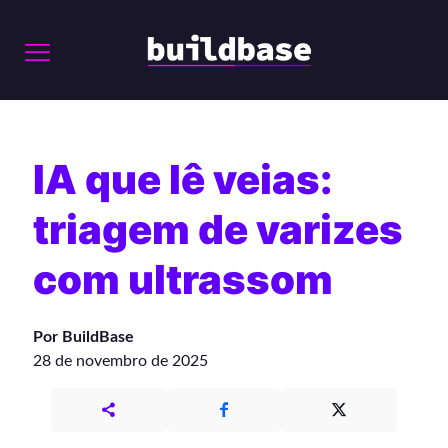
IA que lê veias:
triagem de varizes
com ultrassom
Por BuildBase
28 de novembro de 2025