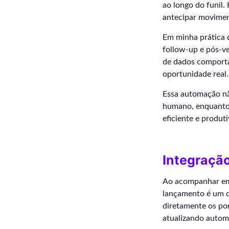
ao longo do funil.
antecipar movimen
Em minha prática 
follow-up e pós-ve
de dados comporta
oportunidade real.
Essa automação não
humano, enquanto o
eficiente e produti
Integraçã
Ao acompanhar em
lançamento é um d
diretamente os por
atualizando automa