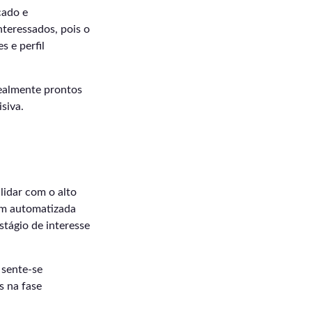
cado e
nteressados, pois o
s e perfil
realmente prontos
siva.
lidar com o alto
em automatizada
stágio de interesse
 sente-se
s na fase