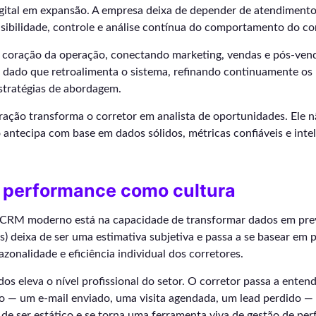
gital em expansão. A empresa deixa de depender de atendimento
isibilidade, controle e análise contínua do comportamento do c
coração da operação, conectando marketing, vendas e pós-vend
m dado que retroalimenta o sistema, refinando continuamente os
estratégias de abordagem.
gração transforma o corretor em analista de oportunidades. Ele 
antecipa com base em dados sólidos, métricas confiáveis e inteli
e performance como cultura
 CRM moderno está na capacidade de transformar dados em prev
s) deixa de ser uma estimativa subjetiva e passa a se basear em 
onalidade e eficiência individual dos corretores.
dos eleva o nível profissional do setor. O corretor passa a enten
o — um e-mail enviado, uma visita agendada, um lead perdido — 
xa de ser estático e se torna uma ferramenta viva de gestão de pe