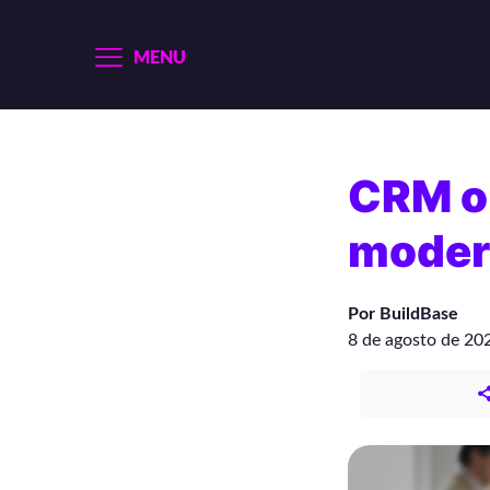
MENU
CRM or
moder
Por BuildBase
8 de agosto de 20