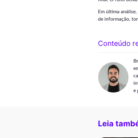
Em última análise,
de informação, to
Conteúdo re
Br
em
ca
in
e 
Leia tamb