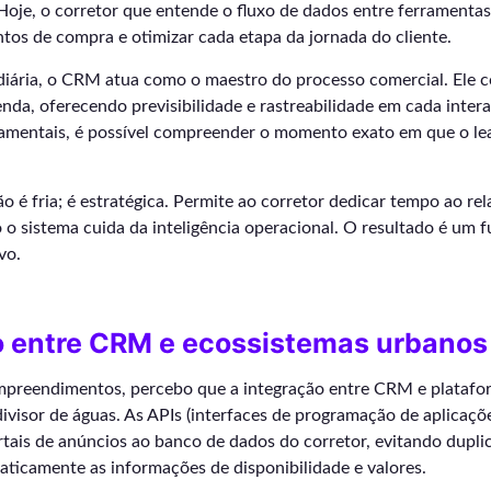
 Hoje, o corretor que entende o fluxo de dados entre ferramenta
tos de compra e otimizar cada etapa da jornada do cliente.
diária, o CRM atua como o maestro do processo comercial. Ele 
nda, oferecendo previsibilidade e rastreabilidade em cada inter
mentais, é possível compreender o momento exato em que o le
 é fria; é estratégica. Permite ao corretor dedicar tempo ao r
 sistema cuida da inteligência operacional. O resultado é um fu
vo.
o entre CRM e ecossistemas urbanos
preendimentos, percebo que a integração entre CRM e platafo
ivisor de águas. As APIs (interfaces de programação de aplicaç
tais de anúncios ao banco de dados do corretor, evitando dupli
ticamente as informações de disponibilidade e valores.