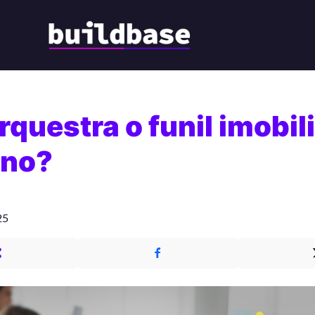
questra o funil imobili
no?
25