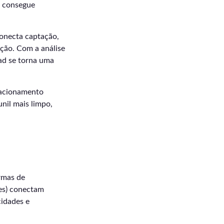
s consegue
conecta captação,
ação. Com a análise
ad se torna uma
elacionamento
nil mais limpo,
rmas de
ões) conectam
cidades e