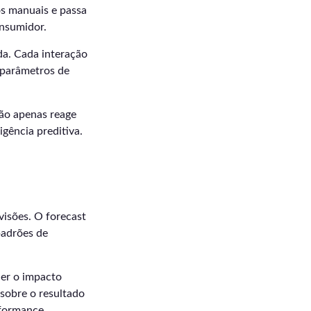
s manuais e passa
onsumidor.
a. Cada interação
 parâmetros de
não apenas reage
gência preditiva.
isões. O forecast
padrões de
der o impacto
sobre o resultado
rformance.