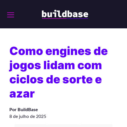
Como engines de
jogos lidam com
ciclos de sorte e
azar
Por BuildBase
8 de julho de 2025