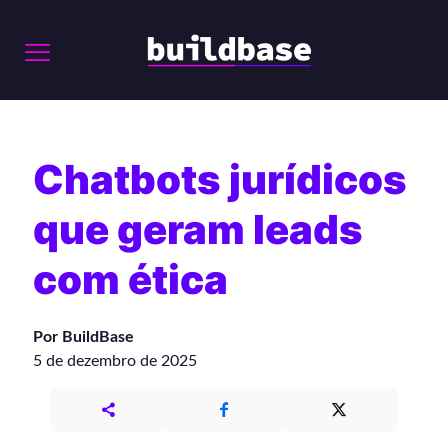
Chatbots jurídicos
que geram leads
com ética
Por BuildBase
5 de dezembro de 2025