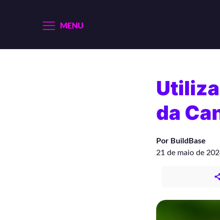
MENU
Utiliz
da Ca
Por BuildBase
21 de maio de 20