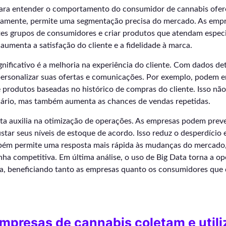
 para entender o comportamento do consumidor de cannabis ofer
iramente, permite uma segmentação precisa do mercado. As em
ntes grupos de consumidores e criar produtos que atendam espec
 aumenta a satisfação do cliente e a fidelidade à marca.
gnificativo é a melhoria na experiência do cliente. Com dados de
rsonalizar suas ofertas e comunicações. Por exemplo, podem e
produtos baseadas no histórico de compras do cliente. Isso não
uário, mas também aumenta as chances de vendas repetidas.
ata auxilia na otimização de operações. As empresas podem pre
ustar seus níveis de estoque de acordo. Isso reduz o desperdício 
bém permite uma resposta mais rápida às mudanças do mercado,
ha competitiva. Em última análise, o uso de Big Data torna a o
tiva, beneficiando tanto as empresas quanto os consumidores qu
mpresas de cannabis coletam e util