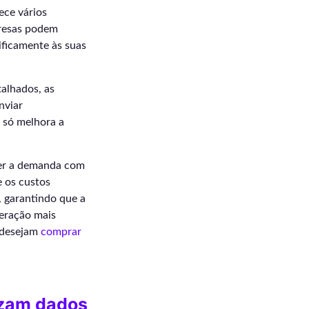
ece vários
presas podem
ificamente às suas
talhados, as
nviar
 só melhora a
ver a demanda com
e os custos
 garantindo que a
peração mais
e desejam
comprar
izam dados