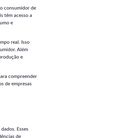
do consumidor de
is têm acesso a
sumo e
mpo real. Isso
sumidor. Além
 produção e
 para compreender
cos de empresas
e dados. Esses
dências de