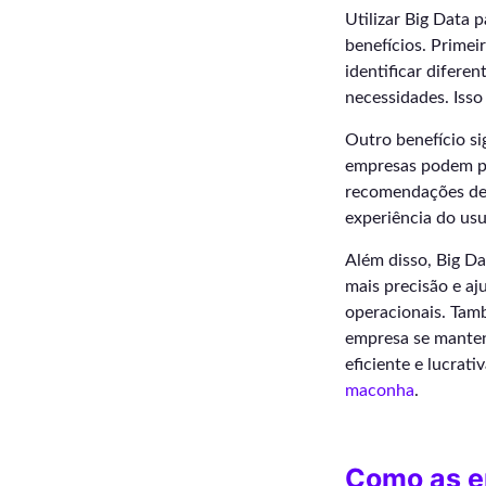
Utilizar Big Data
benefícios. Prime
identificar difere
necessidades. Isso
Outro benefício si
empresas podem pe
recomendações de 
experiência do us
Além disso, Big D
mais precisão e aj
operacionais. Tam
empresa se manten
eficiente e lucra
maconha
.
Como as e