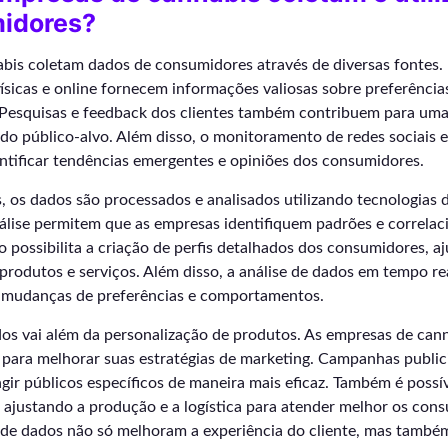
idores?
bis coletam dados de consumidores através de diversas fontes. 
ísicas e online fornecem informações valiosas sobre preferência
Pesquisas e feedback dos clientes também contribuem para um
do público-alvo. Além disso, o monitoramento de redes sociais 
dentificar tendências emergentes e opiniões dos consumidores.
 os dados são processados e analisados utilizando tecnologias d
álise permitem que as empresas identifiquem padrões e correlac
so possibilita a criação de perfis detalhados dos consumidores, 
produtos e serviços. Além disso, a análise de dados em tempo r
s mudanças de preferências e comportamentos.
dos vai além da personalização de produtos. As empresas de cann
 para melhorar suas estratégias de marketing. Campanhas public
ngir públicos específicos de maneira mais eficaz. Também é possí
ajustando a produção e a logística para atender melhor os cons
ão de dados não só melhoram a experiência do cliente, mas tamb