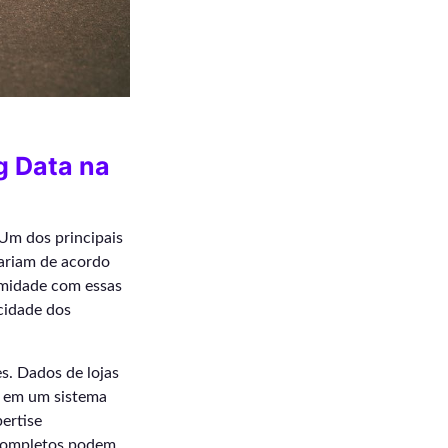
g Data na
 Um dos principais
variam de acordo
rmidade com essas
cidade dos
es. Dados de lojas
os em um sistema
ertise
incompletos podem