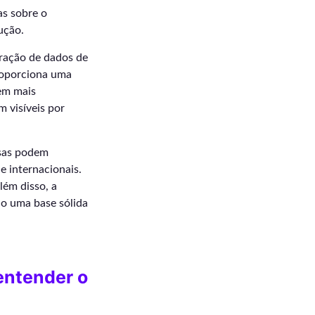
as sobre o
ução.
gração de dados de
proporciona uma
em mais
m visíveis por
esas podem
e internacionais.
lém disso, a
ndo uma base sólida
entender o