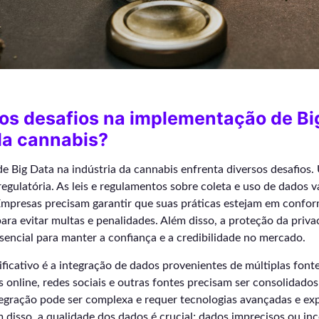
os desafios na implementação de Bi
da cannabis?
 Big Data na indústria da cannabis enfrenta diversos desafios.
egulatória. As leis e regulamentos sobre coleta e uso de dados 
 Empresas precisam garantir que suas práticas estejam em confo
ra evitar multas e penalidades. Além disso, a proteção da priva
encial para manter a confiança e a credibilidade no mercado.
ificativo é a integração de dados provenientes de múltiplas font
as online, redes sociais e outras fontes precisam ser consolidad
tegração pode ser complexa e requer tecnologias avançadas e exp
m disso, a qualidade dos dados é crucial; dados imprecisos ou 