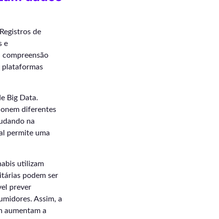
Registros de
s e
a compreensão
e plataformas
e Big Data.
ionem diferentes
ajudando na
eal permite uma
abis utilizam
itárias podem ser
vel prever
umidores. Assim, a
ém aumentam a