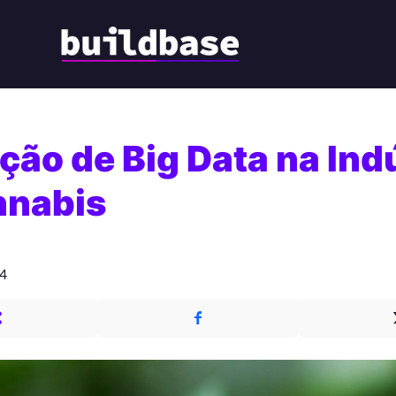
ação de Big Data na Ind
nnabis
24