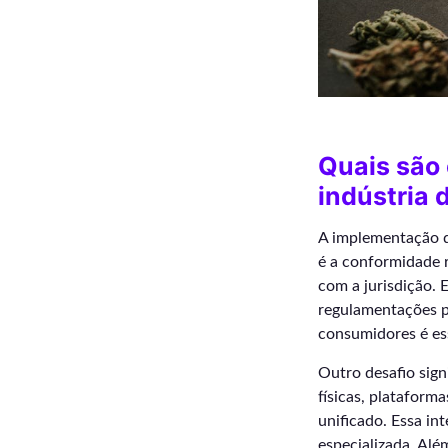
Quais são 
indústria 
A implementação de
é a conformidade r
com a jurisdição.
regulamentações pa
consumidores é ess
Outro desafio sign
físicas, plataform
unificado. Essa in
especializada. Alé