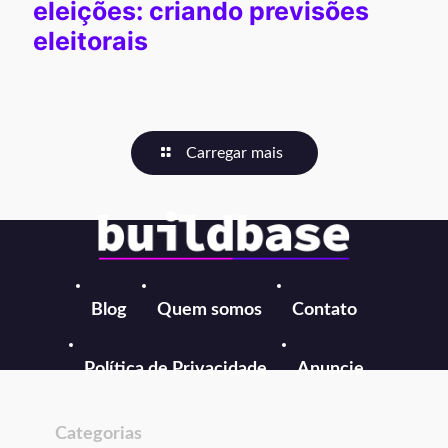
eleições: criando previsões
eleitorais
Carregar mais
Blog
Quem somos
Contato
Política de Privacidade
Anuncie
Categorias